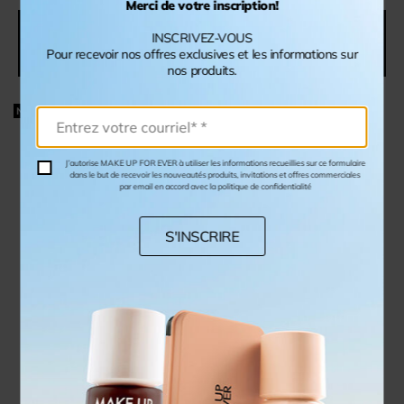
Merci de votre inscription!
VOUS AIMEREZ AUSSI
INSCRIVEZ-VOUS
Pour recevoir nos offres exclusives et les informations sur
nos produits.
NOUVELLES TEINTES
J’autorise MAKE UP FOR EVER à utiliser les informations recueillies sur ce formulaire
dans le but de recevoir les nouveautés produits, invitations et offres commerciales
par email en accord avec la politique de confidentialité
S'INSCRIRE