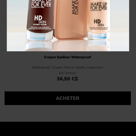
AQUA RESIST COLOR PENCIL
Crayon Eyeliner Waterproof
Waterproof, Cream, Pencil, Matte, Iridescent
(14 Teintes)
36,50 C$
Price 36,50 C$
ACHETER