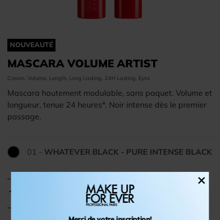
NOUVEAUTÉ
MASCARA VOLUME ARTIST
Cream, Volume, Length, Long Lasting, 24H Lasting, Eyes
Mascara hautement modulable, sans paquet. Volume et
longueur, tenue 24 heures*. Noir intense dès le premier
passage.
01 -
WHATEVER BLACK - PURE INTENSE BLACK
Couleur:
×
Taille :
12ml
Merci de votre inscription!