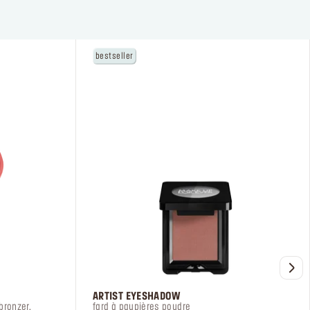
bestseller
ficier
FOR EVER
ARTIST EYESHADOW
ation
bronzer,
fard à paupières poudre