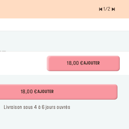
1
/
2
ents est
0.0
NT
18,00 €
AJOUTER
es et crémeuses
18,00 €
AJOUTER
Livraison sous 4 à 6 jours ouvrés