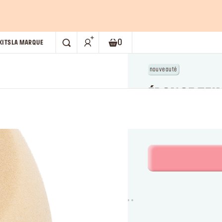
0
KITS
LA MARQUE
RECHERCHE
Panier. Le nombre actuel d'élém
nouveauté
ÉPONGE TEI
Eponge textures liquid