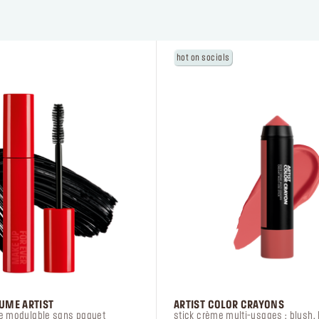
hot on socials
NOUVEAU PAR ICI ?
Saisissez votre adresse e-mail pour béné
de
sur votre première commande !
-15%
*Email
J'accepte de recevoir des communications
personnalisées et exclusives de MAKE UP 
et j'autorise l'utilisation de pixels de suivi
UME ARTIST
ARTIST COLOR CRAYONS
contribuant directement à cette personnalis
e modulable sans paquet
stick crème multi-usages : blush, 