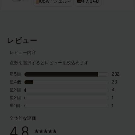
108w - シェル
¥ 7,040