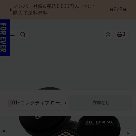
メンバー登録&税込6,600円以上のご
2
/
2
購入で送料無料
0
検索
ショッ
新作&ベストセラー
べスコス受賞アイテム
フェイス
アイ
リップ
0.1 - コレクティブ ロー
在庫なし
ズ
ツール・アクセサリー
キャンペーン
ラストチャンス
店舗検索