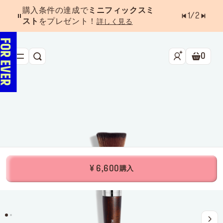
購入条件の達成で
ミニフィックスミ
1
/
2
スト
をプレゼント！
詳しく見る
0
検索
ショッ
新作&ベストセラー
べスコス受賞アイテム
フェイス
アイ
リップ
¥ 6,600
購入
ツール・アクセサリー
キャンペーン
ラストチャンス
店舗検索