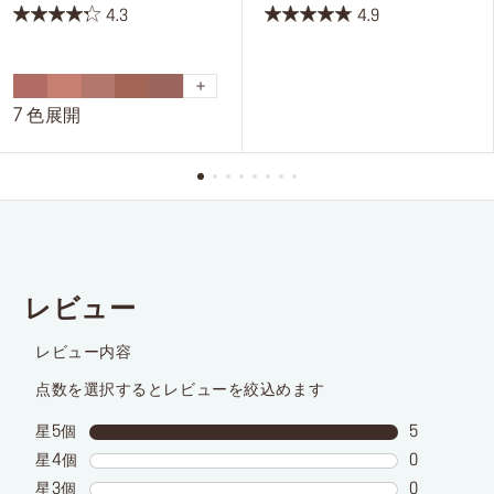
4.3
4.9
星
星
4.3
4.9
／
／
5
5
7 色展開
個
個
で
で
す。
す。
28
75
件
件
の
の
レ
レ
ビ
ビ
ュ
ュ
ー
ー