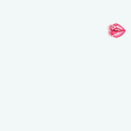
メイクアップフォーエバーのお知らせを受け取ることを希望し、メイクアップフ
ォーエバーが個人情報を元にご案内内容をパーソナライズすることを許可しま
す。また、私は16歳以上であることを認めます。*詳細はプライバシーポリシー
をご確認ください。
登録する
インスピレーションがここに
@MAKEUPFOREVERJAPAN
@MAKEUPFOREVERJAPAN
@MAKEUPFO