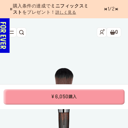
購入条件の達成で
ミニフィックスミ
1
/
2
スト
をプレゼント！
詳しく見る
0
検索
ショッ
新作&ベストセラー
べスコス受賞アイテム
フェイス
アイ
リップ
¥ 6,050
購入
ツール・アクセサリー
キャンペーン
ラストチャンス
店舗検索