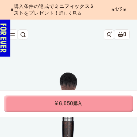
購入条件の達成で
ミニフィックスミ
1
/
2
スト
をプレゼント！
詳しく見る
0
検索
ショッ
新作&ベストセラー
べスコス受賞アイテム
フェイス
アイ
リップ
¥ 6,050
購入
ツール・アクセサリー
キャンペーン
ラストチャンス
店舗検索