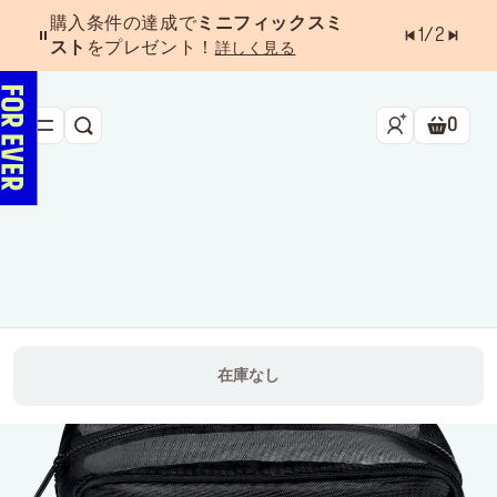
購入条件の達成で
ミニフィックスミ
1
/
2
スト
をプレゼント！
詳しく見る
0
検索
ショッ
新作&ベストセラー
べスコス受賞アイテム
フェイス
アイ
リップ
在庫なし
ツール・アクセサリー
キャンペーン
ラストチャンス
店舗検索