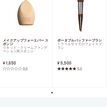
メイクアップフォーエバー ス
ポータブルバッファーブラシ
ポンジ
トラベルサイズのフェイスブ
リキッド・クリームファンデ
ラシ
ーション用スポンジ
PRICE ¥ 1,650
PRICE ¥ 5,500
¥ 1,650
¥ 5,500
0.0
5.0
星
星
0.0
5.0
／
／
5
5
個
個
で
で
す。
す。