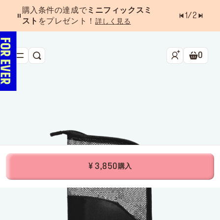
購入条件の達成で
ミニフィックスミ
1
/
2
スト
をプレゼント！
詳しく見る
0
検索
ショッ
新作&ベストセラー
べスコス受賞アイテム
フェイス
アイ
リップ
¥ 3,850
購入
ツール・アクセサリー
キャンペーン
ラストチャンス
店舗検索