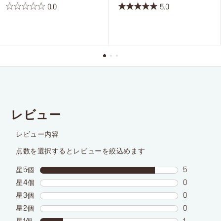
0.0
5.0
星
星
0.0
5.0
／
／
5
5
個
個
で
で
す。
す。
1
件
の
レ
ビ
ュ
ー