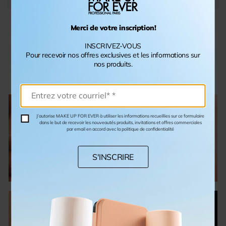
Merci de votre inscription!
16 of 16
INSCRIVEZ-VOUS
Pour recevoir nos offres exclusives et les informations sur
PLUS
nos produits.
J’autorise MAKE UP FOR EVER à utiliser les informations recueillies sur ce formulaire
dans le but de recevoir les nouveautés produits, invitations et offres commerciales
par email en accord avec la politique de confidentialité
TEINT
YEUX
S'INSCRIRE
PRO
SECRETS