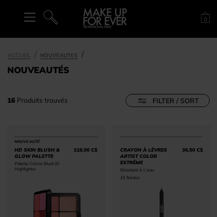
Pan
0
RECHERCHE
ACCUEIL
NOUVEAUTES
NOUVEAUTÉS
16
Produits trouvés
FILTER / SORT
NOUVEAUTÉ
HD SKIN BLUSH &
119,00 C$
CRAYON À LÈVRES
36,50 C$
Price 119,00 C$
Price 
GLOW PALETTE
ARTIST COLOR
EXTRÊME
Palette Crème Blush Et
Highlighter
Résistant À L'eau
15 Teintes