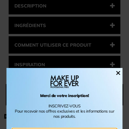
DESCRIPTION
INGRÉDIENTS
COMMENT UTILISER CE PRODUIT
INSPIRATION
×
VOUS AIMEREZ AUSSI
Merci de votre inscription!
INSCRIVEZ-VOUS
Pour recevoir nos offres exclusives et les informations sur
nos produits.
NOUVEAUTÉ