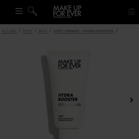
Pan
0
RECHERCHE
ACCUEIL
TEINT
BASE
STEP 1 PRIMER – HYDRA BOOSTER
Pa
ent