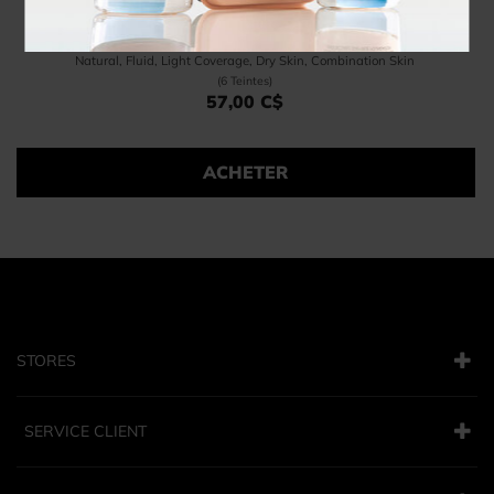
Base De Teint Correctrice
Natural, Fluid, Light Coverage, Dry Skin, Combination Skin
(6 Teintes)
57,00 C$
Price 57,00 C$
ACHETER
STORES
SERVICE CLIENT