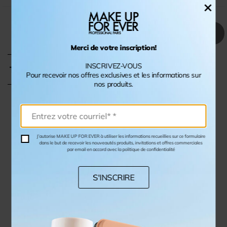
×
+2
Merci de votre inscription!
B10 - Glowing Chai - Beige clair avec une nuance doré
B15 - Wild Sand - Beige clair avec une nuance 
B20 - Fiercy Amber - Bronze moyen ave
B25 - Brave Maple - Bronze moyen
B30 - Ambitious Caramel -
B35 - Lively Almond
B40 - Warm P
INSCRIVEZ-VOUS
Taille :
10g
Pour recevoir nos offres exclusives et les informations sur
nos produits.
REVENDEUR
BOUTIQUES
J’autorise MAKE UP FOR EVER à utiliser les informations recueillies sur ce formulaire
dans le but de recevoir les nouveautés produits, invitations et offres commerciales
par email en accord avec la politique de confidentialité
DESCRIPTION
S'INSCRIRE
INGRÉDIENTS