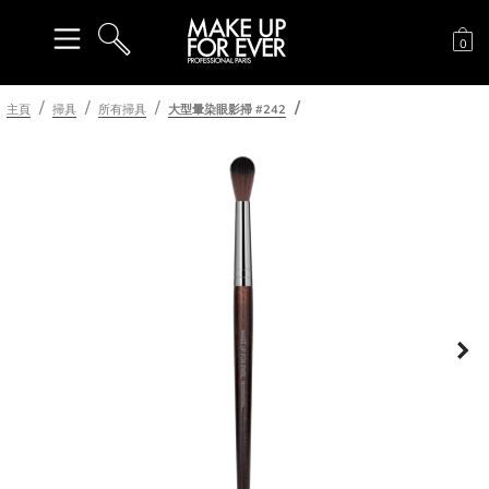
購
0
搜尋
主頁
掃具
所有掃具
大型暈染眼影掃 #242
下
一頁