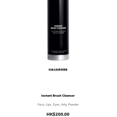
快速化妝掃清潔液
Instant Brush Cleanser
Face, Lips, Eyes, Arty, Powder
HK$200.00
Price HK$200.00