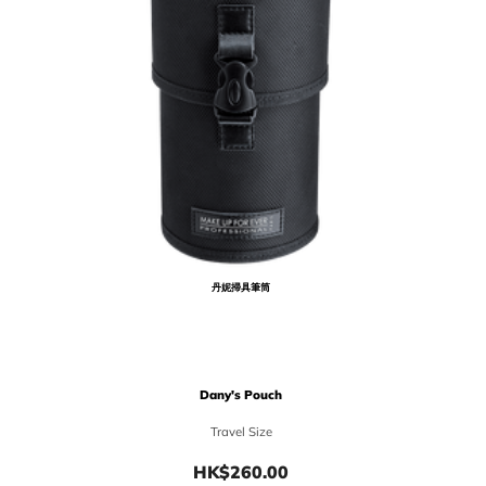
丹妮掃具筆筒
Dany's Pouch
Travel Size
HK$260.00
Price HK$260.00