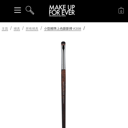
購
0
搜尋
主頁
掃具
所有掃具
小型精準上色眼影掃 #208