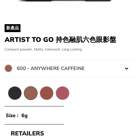
新產品
ARTIST TO GO 持色融肌六色眼影盤
Compact powder, Matte, Iridescent, Long Lasting
600 - ANYWHERE CAFFEINE
顏色:
100 - WHATEVER BLACK
600 - ANYWHERE CAFFEINE
606 - WHEREVER WALNUT
808 - BOUNDLESS BERRY
Size :
6g
RETAILERS