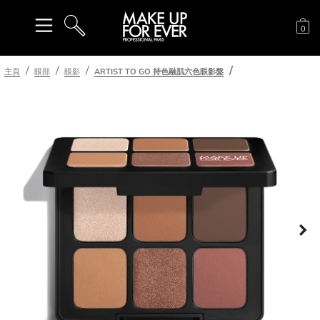
購
0
搜尋
主頁
眼部
眼影
ARTIST TO GO 持色融肌六色眼影盤
下
一頁