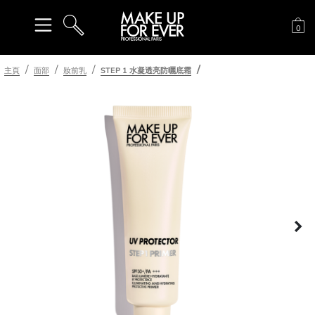
購
0
搜尋
主頁
面部
妝前乳
STEP 1 水凝透亮防曬底霜
下
一頁