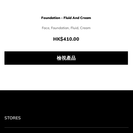
Foundation - Fluid And Cream​
Face, Foundation, Fluid, Cream
HK$410.00
Price HK$410.00
檢視產品
STORES