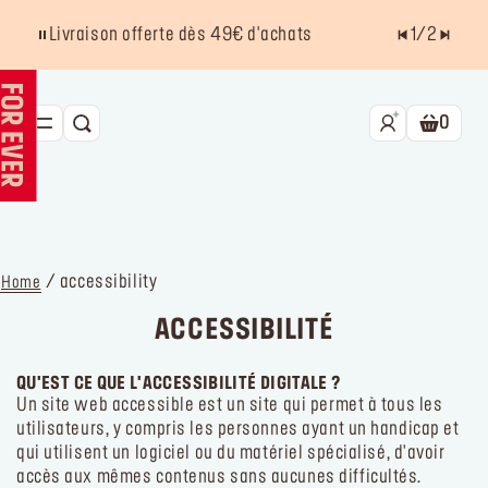
Livraison offerte dès 49€ d'achats
1
/
2
0
RECHERCHE
Panier.
NOUVEAU HD SKIN
BEST SELLERS
TEINT
/ accessibility
Home
YEUX
ACCESSIBILITÉ
LÈVRES
QU'EST CE QUE L'ACCESSIBILITÉ DIGITALE ?
Un site web accessible est un site qui permet à tous les
ACCESSOIRES
utilisateurs, y compris les personnes ayant un handicap et
qui utilisent un logiciel ou du matériel spécialisé, d'avoir
Kits
La marque
Trouver un point de vente
accès aux mêmes contenus sans aucunes difficultés.