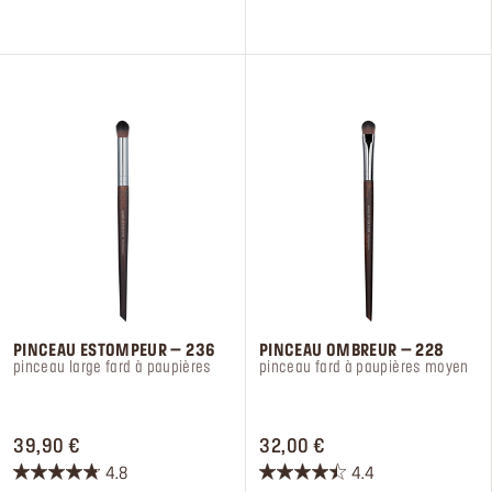
5
5
étoiles.
étoiles.
9
2
avis
avis
PINCEAU ESTOMPEUR – 236​
PINCEAU OMBREUR – 228​
pinceau large fard à paupières
pinceau fard à paupières moyen
PRICE 39,90 €
PRICE 32,00 €
39,90 €
32,00 €
4.8
4.4
4.8
4.4