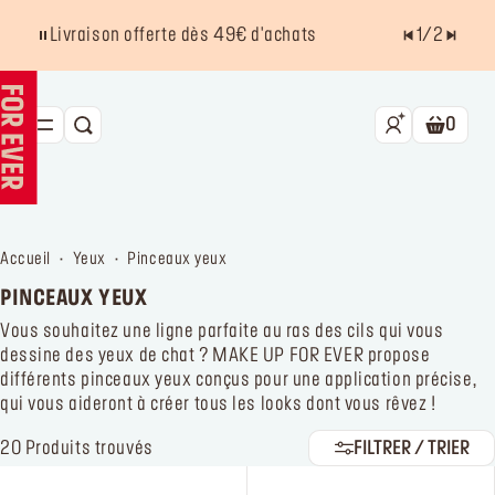
Livraison offerte dès 49€ d'achats
1
/
2
0
RECHERCHE
Panier.
NOUVEAU HD SKIN
BEST SELLERS
accueil
yeux
pinceaux yeux
TEINT
PINCEAUX YEUX
YEUX
Vous souhaitez une ligne parfaite au ras des cils qui vous
dessine des yeux de chat ? MAKE UP FOR EVER propose
LÈVRES
différents pinceaux yeux conçus pour une application précise,
qui vous aideront à créer tous les looks dont vous rêvez !
ACCESSOIRES
20
Produits trouvés
FILTRER / TRIER
Kits
La marque
Trouver un point de vente