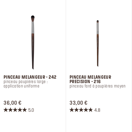
2
18
avis
avis
PINCEAU MELANGEUR - 242
PINCEAU MELANGEUR
pinceau paupières large :
PRECISION - 216
application uniforme
pinceau fard à paupières moyen
PRICE 36,00 €
PRICE 33,00 €
36,00 €
33,00 €
5.0
4.8
5.0
4.8
sur
sur
5
5