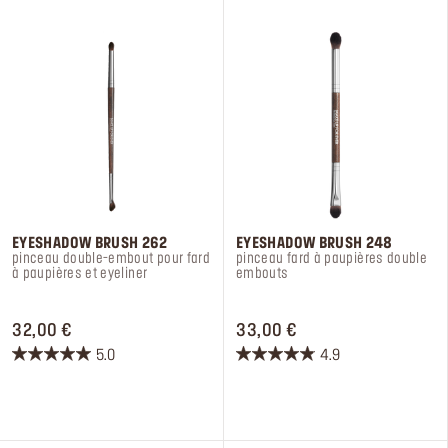
Se connecter ou s’inscrire
Lieu de livraison
France (€)
EYESHADOW BRUSH 262
EYESHADOW BRUSH 248
pinceau double-embout pour fard
pinceau fard à paupières double
à paupières et eyeliner
embouts
PRICE 32,00 €
PRICE 33,00 €
32,00 €
33,00 €
5.0
4.9
5.0
4.9
sur
sur
5
5
étoiles.
étoiles.