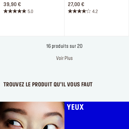
PRICE 39,90 €
PRICE 27,00 €
39,90 €
27,00 €
5.0
4.2
5.0
4.2
sur
sur
5
5
étoiles.
étoiles.
7
5
avis
avis
16 produits sur 20
Voir Plus
TROUVEZ LE PRODUIT QU’IL VOUS FAUT
YEUX