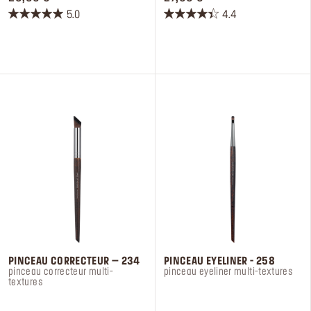
5.0
4.4
5.0
4.4
sur
sur
5
5
étoiles.
étoiles.
5
5
avis
avis
PINCEAU CORRECTEUR – 234​
PINCEAU EYELINER - 258​
pinceau correcteur multi-
pinceau eyeliner multi-textures
textures