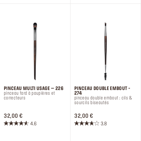
étoiles.
étoiles.
22
13
avis
avis
PINCEAU MULTI USAGE – 226​
PINCEAU DOUBLE EMBOUT -
pinceau fard à paupières et
274
correcteurs
pinceau double embout : cils &
sourcils biseautés
PRICE 32,00 €
PRICE 32,00 €
32,00 €
32,00 €
4.6
3.8
4.6
3.8
sur
sur
5
5