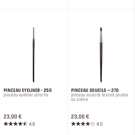
étoiles.
étoiles.
8
4
avis
avis
PINCEAU EYELINER - 250
PINCEAU SOUCILS – 270​
pinceau eyeliner ultra-fin
pinceau sourcils texture poudre
ou crème​
PRICE 23,00 €
PRICE 23,00 €
23,00 €
23,00 €
4.6
4.0
4.6
4.0
sur
sur