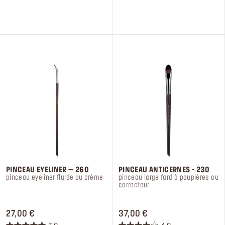
sur
sur
5
5
étoiles.
étoiles.
9
9
avis
avis
PINCEAU EYELINER – 260​
PINCEAU ANTICERNES - 230
pinceau eyeliner fluide ou crème​
pinceau large fard à paupières ou
correcteur
PRICE 27,00 €
PRICE 37,00 €
27,00 €
37,00 €