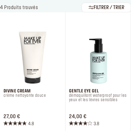
4
Produits trouvés
FILTRER / TRIER
Se connecter ou s’inscrire
Lieu de livraison
France (€)
DIVINE CREAM
GENTLE EYE GEL
crème nettoyante douce
démaquillant waterproof pour les
yeux et les lèvres sensibles
PRICE 27,00 €
PRICE 24,00 €
27,00 €
24,00 €
4.8
3.8
4.8
3.8