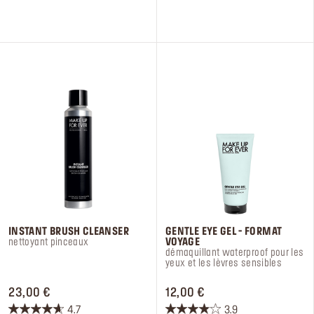
sur
sur
5
5
étoiles.
étoiles.
27
217
avis
avis
INSTANT BRUSH CLEANSER
GENTLE EYE GEL - FORMAT
nettoyant pinceaux
VOYAGE
démaquillant waterproof pour les
yeux et les lèvres sensibles
PRICE 23,00 €
PRICE 12,00 €
23,00 €
12,00 €
4.7
3.9