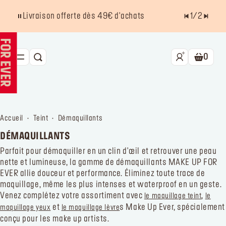
Livraison offerte dès 49€ d'achats
1
/
2
0
RECHERCHE
Panier.
NOUVEAU HD SKIN
BEST SELLERS
accueil
teint
démaquillants
TEINT
DÉMAQUILLANTS
YEUX
Parfait pour démaquiller en un clin d'œil et retrouver une peau
nette et lumineuse, la gamme de démaquillants MAKE UP FOR
LÈVRES
EVER allie douceur et performance. Éliminez toute trace de
maquillage, même les plus intenses et waterproof en un geste.
ACCESSOIRES
Venez complétez votre assortiment avec
,
le maquillage teint
le
et
s Make Up Ever, spécialement
maquillage yeux
le maquillage lèvre
Kits
La marque
conçu pour les make up artists.
Trouver un point de vente