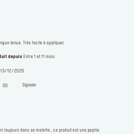
personnalisées et exclusives de MAKE UP 
et j'autorise l'utilisation de pixels de suivi
contribuant directement à cette personnalis
(contenu adapté à mes centres d'intérêt, fr
d'envoi), ainsi que le traitement de mes don
personnelles à ces fins.
Voir notre Politique
confidentialité.
.
S’INSCRIRE