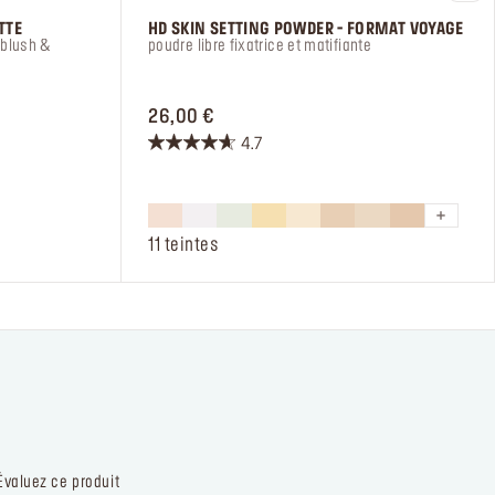
TTE
HD SKIN SETTING POWDER - FORMAT VOYAGE
, blush &
poudre libre fixatrice et matifiante
PRICE 26,00 €
26,00 €
4.7
4.7
sur
5
étoiles.
11 teintes
218
avis