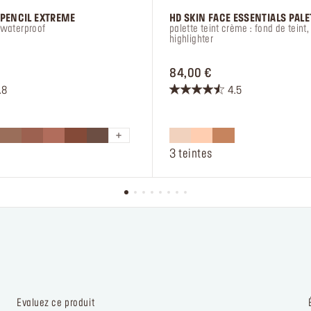
 PENCIL EXTREME
HD SKIN FACE ESSENTIALS PALE
 waterproof
palette teint crème : fond de teint
highlighter
E 26,00 €
PRICE 84,00 €
84,00 €
.8
4.5
4.5
sur
5
étoiles.
3 teintes
270
avis