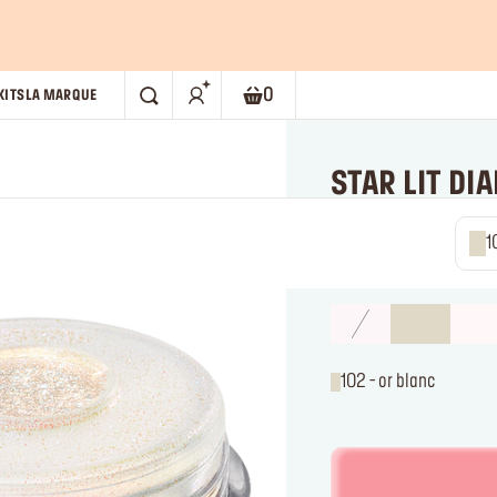
0
KITS
LA MARQUE
RECHERCHE
Panier. Le nombre actuel d'élém
STAR LIT D
Poudre scintillante
1.3 - 3.1g
102 - or blanc