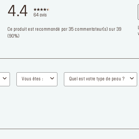
NOUVEAU PAR ICI ?
Saisissez votre adresse e-mail pour béné
de
sur votre première commande !
-15%
*Email
J'accepte de recevoir des communications