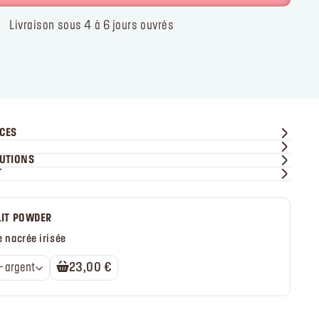
Livraison sous 4 à 6 jours ouvrés
ICES
?
AUTIONS
T
LIT POWDER
 nacrée irisée
26 - argent
23,00 €