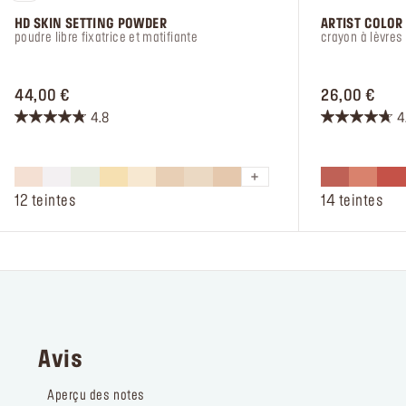
HD SKIN SETTING POWDER
ARTIST COLOR
poudre libre fixatrice et matifiante
crayon à lèvres
PRICE 44,00 €
PRIC
44,00 €
26,00 €
4.8
4
4.8
4.8
sur
sur
5
5
étoiles.
étoiles.
12 teintes
14 teintes
398
216
avis
avis