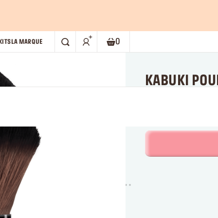
0
KITS
LA MARQUE
RECHERCHE
Panier. Le nombre actuel d'élém
KABUKI POUD
Pinceau kabuki poudre 