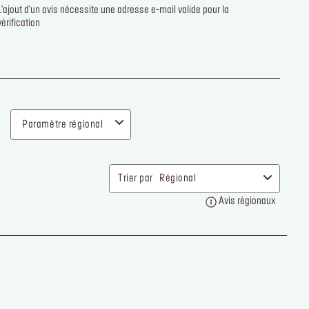
FOR EVER
ation
équence
nées
 de