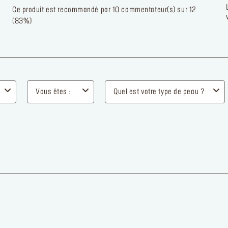
personnalisées et exclusives de MAKE UP 
et j'autorise l'utilisation de pixels de suivi
contribuant directement à cette personnalis
(contenu adapté à mes centres d'intérêt, fr
d'envoi), ainsi que le traitement de mes don
personnelles à ces fins.
Voir notre Politique
confidentialité.
.
S’INSCRIRE