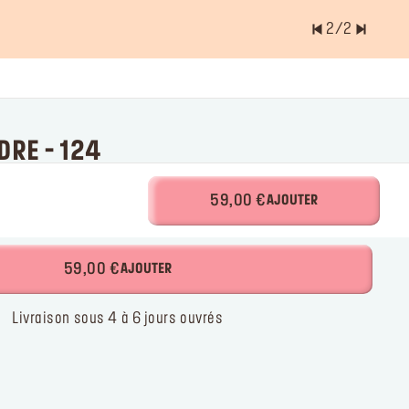
2
/
2
ents est
0.0
RE - 124​
libre ou compacte
59,00 €
AJOUTER
59,00 €
AJOUTER
Livraison sous 4 à 6 jours ouvrés