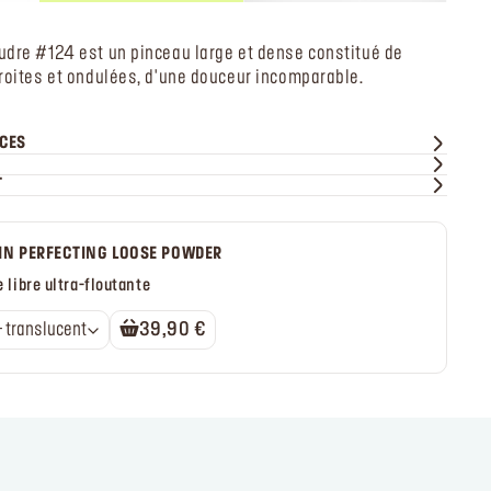
udre #124 est un pinceau large et dense constitué de
roites et ondulées, d'une douceur incomparable.
ICES
?
T
IN PERFECTING LOOSE POWDER
 libre ultra-floutante
0.1 - translucent
39,90 €