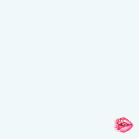
NOUVEAU PAR ICI ?
Saisissez votre adresse e-mail pour bénéficier de
-15%
sur votre première commande !
*Email
J'accepte de recevoir des communications personnalisées et
exclusives de MAKE UP FOR EVER et j'autorise l'utilisation de
pixels de suivi contribuant directement à cette
personnalisation (contenu adapté à mes centres d'intérêt,
fréquence d'envoi), ainsi que le traitement de mes données
personnelles à ces fins.
Voir notre Politique de
confidentialité.
.