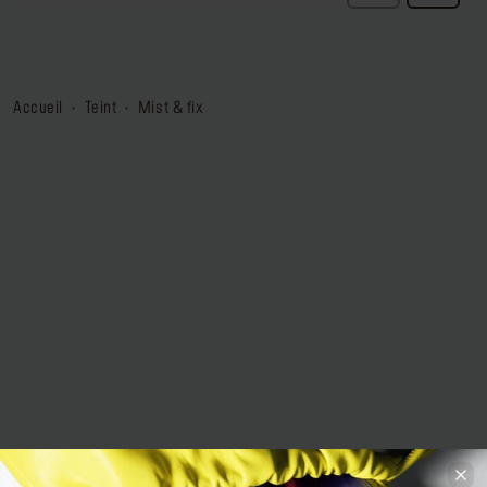
accueil
teint
mist & fix