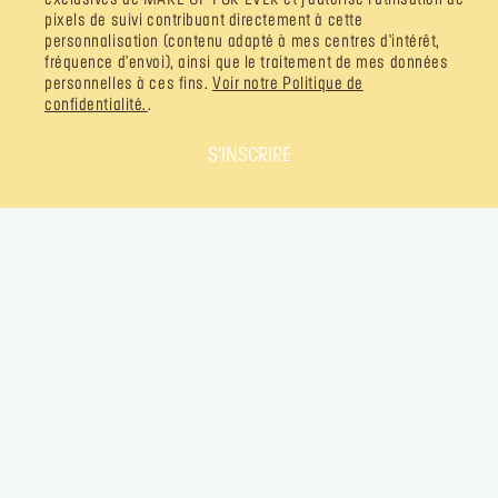
exclusives de MAKE UP FOR EVER et j'autorise l'utilisation de
pixels de suivi contribuant directement à cette
personnalisation (contenu adapté à mes centres d'intérêt,
fréquence d'envoi), ainsi que le traitement de mes données
personnelles à ces fins.
Voir notre Politique de
confidentialité.
.
S’INSCRIRE
SUIVEZ VOTRE IMAGINATION
@MAKEUPFOREVER
@MAKEUPFOREVER
@MAKEUPFO