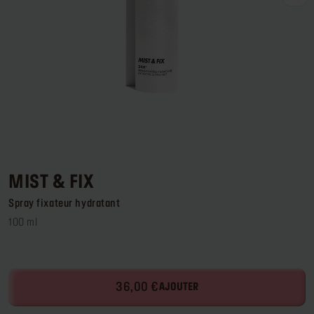
Se connecter ou s’inscrire
Lieu de livraison
France (€)
MIST & FIX
Spray fixateur hydratant
100 ml
36,00 €
AJOUTER