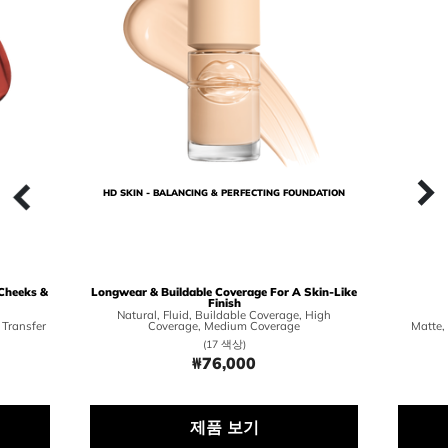
HD SKIN - BALANCING & PERFECTING FOUNDATION​
전
 Cheeks &
Longwear & Buildable Coverage For A Skin-Like
Finish
Natural, Fluid, Buildable Coverage, High
 Transfer
Coverage, Medium Coverage
Matte,
(17 색상)
₩76,000
0
Price ₩76,000
제품 보기