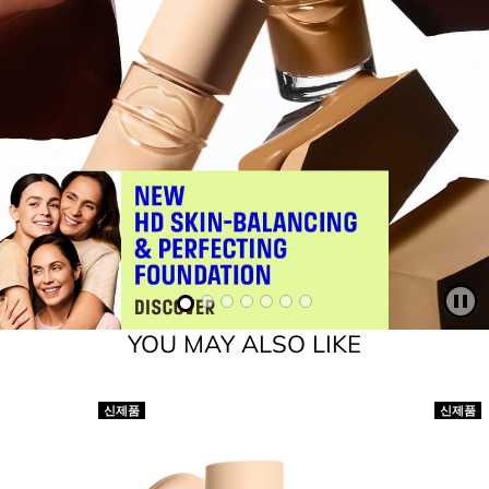
Slide number 2
Slide number 3
Slide number 4
Slide number 5
Slide number 6
Slide number 7
Slide number 1
S
YOU MAY ALSO LIKE
신제품
신제품