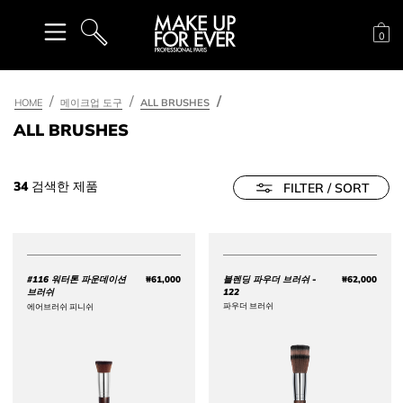
장
0
검색
HOME
메이크업 도구
ALL BRUSHES
ALL BRUSHES
34
검색한 제품
FILTER / SORT
#116 워터톤 파운데이션
₩61,000
블렌딩 파우더 브러쉬 -
₩62,000
Price ₩61,000
Price 
브러쉬
122
파우더 브러쉬
에어브러쉬 피니쉬