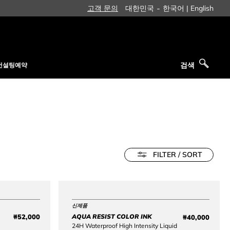
-
고객 문의
대한민국
한국어 |
English
검색
컨설팅예약
검색
FILTER / SORT
신제품
Price reduced from
to
₩52,000
AQUA RESIST COLOR INK
₩40,000
Original price ₩52,000
Price ₩4
24H Waterproof High Intensity Liquid