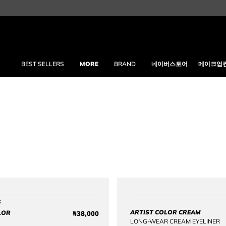
BEST SELLERS
MORE
BRAND
네이버스토어
메이크업
S
ARTIST COLOR CREAM
LOR
Price reduced from
to
₩38,000
Original price ₩38,000
LONG-WEAR CREAM EYELINER