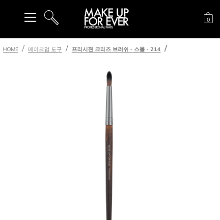
장
0
검색
HOME
메이크업 도구
프리시젼 크리즈 브러쉬 - 스몰 - 214