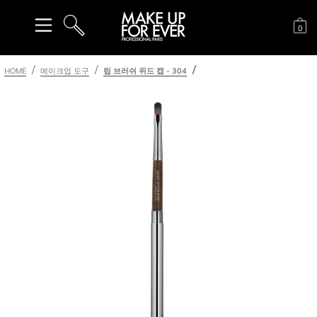
장
0
검색
HOME
메이크업 도구
립 브러쉬 위드 캡 - 304