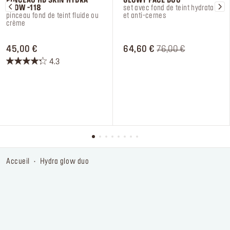
PINCEAU HD SKIN HYDRA
GLOWY FACE DUO
GLOW -118
set avec fond de teint hydratant
pinceau fond de teint fluide ou
et anti-cernes
crème
PRICE 45,00 €
ORIGINAL PRICE 64
PRICE REDUCED FR
TO
45,00 €
64,60 €
76,00 €
4.3
4.3
sur
5
étoiles.
27
avis
accueil
hydra glow duo