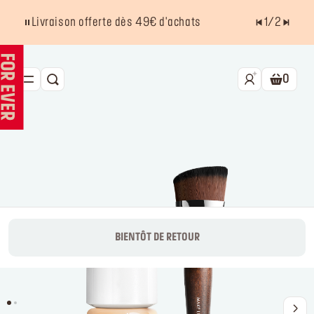
Livraison offerte dès 49€ d'achats
1
/
2
0
RECHERCHE
Panier.
NOUVEAU HD SKIN
BEST SELLERS
TEINT
YEUX
LÈVRES
BIENTÔT DE RETOUR
ACCESSOIRES
Kits
La marque
Trouver un point de vente