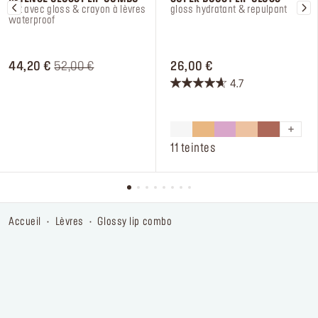
set avec gloss & crayon à lèvres
gloss hydratant & repulpant
waterproof
ORIGINAL PRICE 44,20 €
PRICE REDUCED FROM
TO
PRICE 26,00 €
44,20 €
52,00 €
26,00 €
4.7
4.7
sur
5
étoiles.
11 teintes
309
avis
accueil
lèvres
glossy lip combo