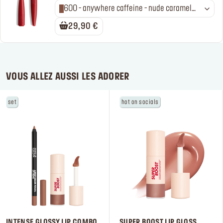
600 - anywhere caffeine - nude caramel
chaud - mat
29,90 €
VOUS ALLEZ AUSSI LES ADORER
set
hot on socials
INTENSE GLOSSY LIP COMBO
SUPER BOOST LIP GLOSS