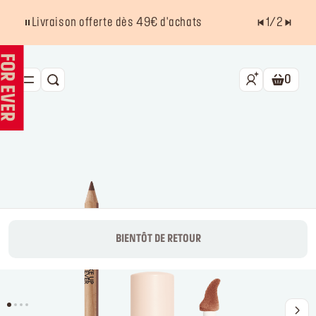
Livraison offerte dès 49€ d'achats
1
/
2
0
RECHERCHE
Panier.
NOUVEAU HD SKIN
BEST SELLERS
TEINT
YEUX
LÈVRES
BIENTÔT DE RETOUR
ACCESSOIRES
Kits
La marque
Trouver un point de vente