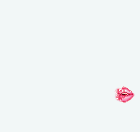
NOUVEAU PAR ICI ?
Saisissez votre adresse e-mail pour bénéficier de
-15%
sur votre première commande !
*Email
J'accepte de recevoir des communications personnalisées et
exclusives de MAKE UP FOR EVER et j'autorise l'utilisation de
pixels de suivi contribuant directement à cette
personnalisation (contenu adapté à mes centres d'intérêt,
fréquence d'envoi), ainsi que le traitement de mes données
personnelles à ces fins.
Voir notre Politique de
confidentialité.
.
S’INSCRIRE