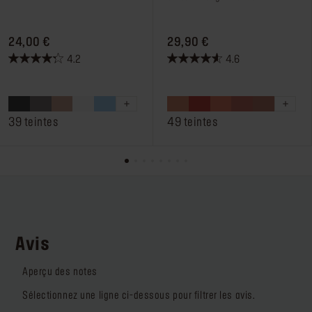
PRICE 24,00 €
PRICE 29,90 €
24,00 €
29,90 €
4.2
4.6
4.2
4.6
sur
sur
5
5
étoiles.
étoiles.
39 teintes
49 teintes
184
276
avis
avis