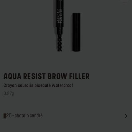
Se connecter ou s’inscrire
Lieu de livraison
France (€)
AQUA RESIST BROW FILLER
Crayon sourcils biseauté waterproof
0.27g
25 - chatain cendré