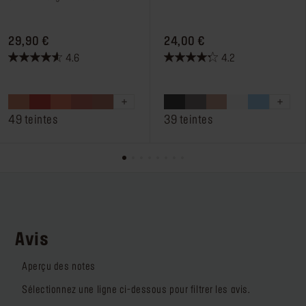
PRICE 29,90 €
PRICE 24,00 €
29,90 €
24,00 €
4.6
4.2
4.6
4.2
sur
sur
5
5
étoiles.
étoiles.
49 teintes
39 teintes
276
184
avis
avis