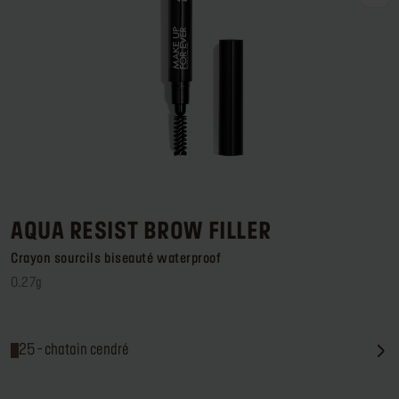
Se connecter ou s’inscrire
Lieu de livraison
France (€)
AQUA RESIST BROW FILLER
Crayon sourcils biseauté waterproof
0.27g
25 - chatain cendré