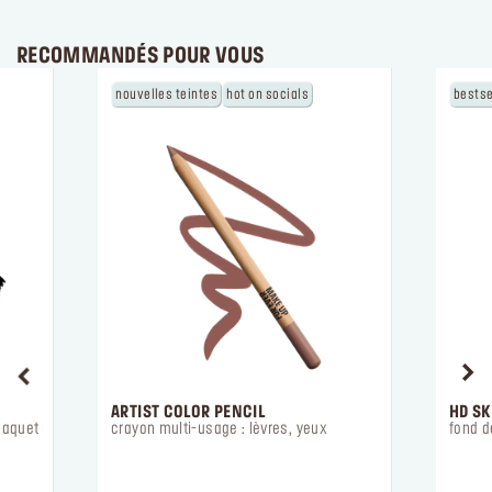
RECOMMANDÉS POUR VOUS
nouvelles teintes
hot on socials
bestse
ARTIST COLOR PENCIL
HD S
paquet
crayon multi-usage : lèvres, yeux
fond d