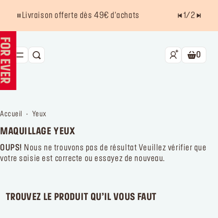
Livraison offerte dès 49€ d'achats
1
/
2
0
RECHERCHE
Panier.
NOUVEAU HD SKIN
BEST SELLERS
accueil
yeux
TEINT
MAQUILLAGE YEUX
YEUX
OUPS!
Nous ne trouvons pas de résultat
Veuillez vérifier que
votre saisie est correcte ou essayez de nouveau.
LÈVRES
ACCESSOIRES
TROUVEZ LE PRODUIT QU’IL VOUS FAUT
Kits
La marque
Trouver un point de vente