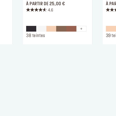
PRICE 25,00 €
À PARTIR DE
25,00 €
À PAR
4.6
4.6
4.3
sur
sur
5
5
étoiles.
étoiles
960
2108
38 teintes
39 te
avis
avis