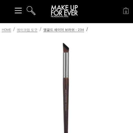
장
0
검색
HOME
메이크업 도구
앵글드 셰이더 브러쉬 - 234