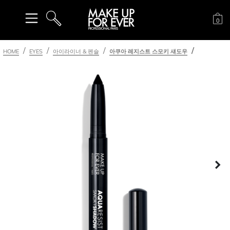
장
0
검색
HOME
EYES
아이라이너 & 펜슬
아쿠아 레지스트 스모키 섀도우
다
이전