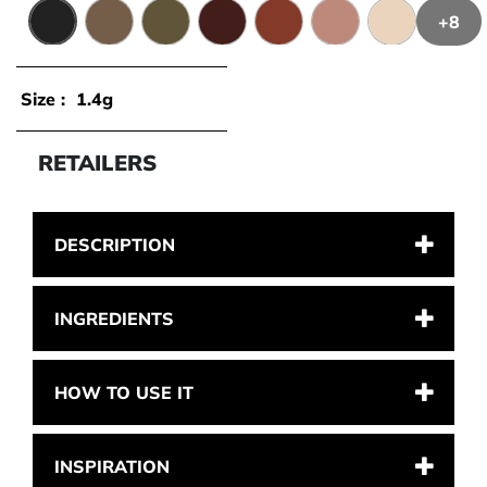
+8
1 - Carbon
2 - Cocoa
4 - Jungle
6 - Earth
7 - Volcano
8 - Shell
9 - Desert
Size :
1.4g
RETAILERS
DESCRIPTION
INGREDIENTS
HOW TO USE IT
INSPIRATION