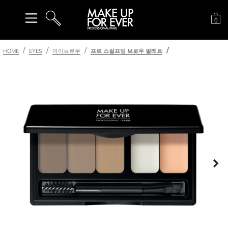
장
0
검색
HOME
EYES
아이브로우
프로 스컬프팅 브로우 팔레트
다
이전