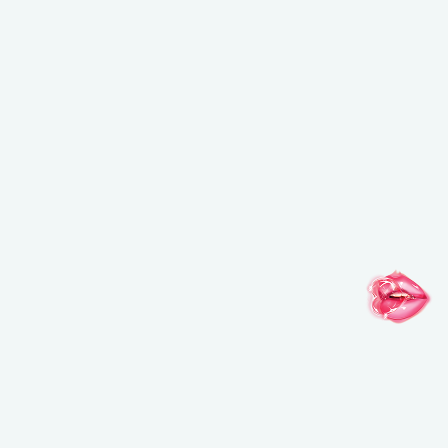
NOUVEAU PAR ICI ?
Saisissez votre adresse e-mail pour bénéficier de
-15%
sur votre première commande !
*Email
J'accepte de recevoir des communications personnalisées et
exclusives de MAKE UP FOR EVER et j'autorise l'utilisation de
pixels de suivi contribuant directement à cette
personnalisation (contenu adapté à mes centres d'intérêt,
fréquence d'envoi), ainsi que le traitement de mes données
personnelles à ces fins.
Voir notre Politique de
confidentialité.
.
S’INSCRIRE