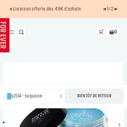
Livraison offerte dès 49€ d'achats
1
/
2
0
RECHERCHE
Panier.
NOUVEAU HD SKIN
BEST SELLERS
TEINT
YEUX
LÈVRES
s204 - turquoise
BIENTÔT DE RETOUR
ACCESSOIRES
Kits
La marque
Trouver un point de vente