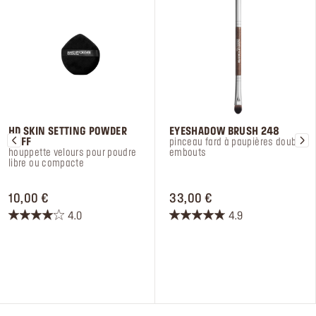
HD SKIN SETTING POWDER
EYESHADOW BRUSH 248
PUFF
pinceau fard à paupières double
houppette velours pour poudre
embouts
libre ou compacte
PRICE 10,00 €
PRICE 33,00 €
10,00 €
33,00 €
4.0
4.9
4.0
4.9
sur
sur
5
5
étoiles.
étoiles.
4
18
avis
avis