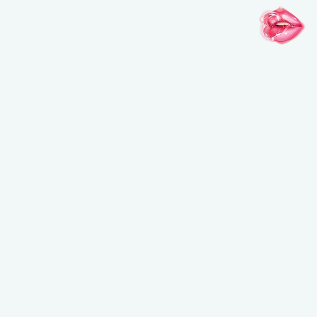
メイクアップフォーエバーのお知らせを受け取ることを希望し、メイクアップフ
ォーエバーが個人情報を元にご案内内容をパーソナライズすることを許可しま
す。また、私は16歳以上であることを認めます。*詳細はプライバシーポリシー
をご確認ください。
登録する
インスピレーションがここに
@MAKEUPFOREVERJAPAN
@MAKEUPFOREVERJAPAN
@MAKEUPFO