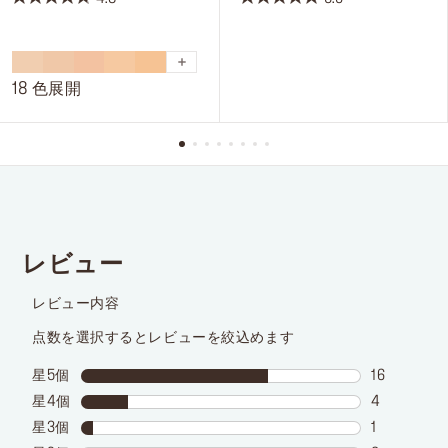
星
星
4.8
5.0
／
／
5
5
18 色展開
個
個
で
で
す。
す。
204
4
件
件
の
の
レ
レ
ビ
ビ
ュ
ュ
ー
ー