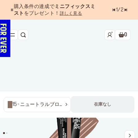
購入条件の達成で
ミニフィックスミ
1
/
2
スト
をプレゼント！
詳しく見る
0
検索
ショッ
新作&ベストセラー
べスコス受賞アイテム
フェイス
アイ
リップ
15 - ニュートラルブロ
在庫なし
ンド
ツール・アクセサリー
キャンペーン
ラストチャンス
店舗検索