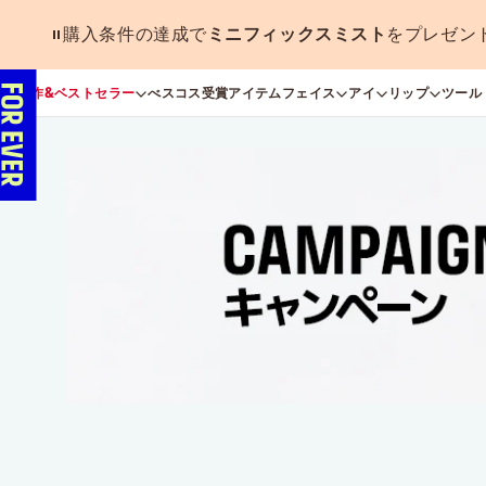
購入条件の達成で
ミニフィックスミスト
をプレゼン
新作&ベストセラー
べスコス受賞アイテム
フェイス
アイ
リップ
ツール