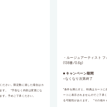
・ルージュアーティスト フ
(138番/0.6g)
■ キャンペーン期間
~なくなり次第終了
認ください。限定数に達した場合はカ
*条件を満たすと、特典はカートに
ます。 *予告なく内容は変更にな
ートに表示されませんのでご了承く
います。予めご了承ください。
る可能性があります。 *その他キ