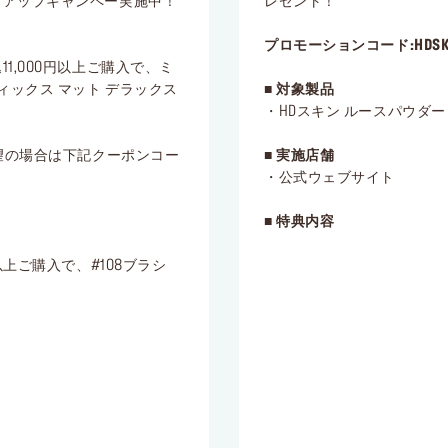
クアップキャンペー実施中！
レゼント！
プロモーションコード:HDSKI
,000円以上ご購入で、ミ
ィックス マット デラックス
■ 対象製品
・HDスキン ルースパウダー
望の場合は下記クーポンコー
■ 実施店舗
・公式ウェブサイト
■ 特典内容
上ご購入で、#108ブラシ