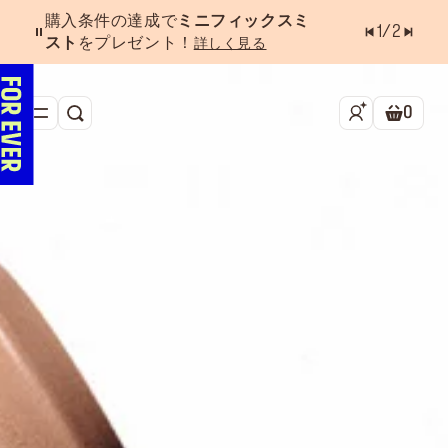
購入条件の達成で
ミニフィックスミ
1
/
2
スト
をプレゼント！
詳しく見る
0
検索
ショッ
新作&ベストセラー
べスコス受賞アイテム
フェイス
アイ
リップ
ツール・アクセサリー
キャンペーン
ラストチャンス
店舗検索