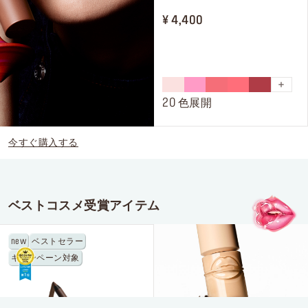
¥ 4,400
メイクアップフォーエバーの世界へようこそ！
新製品やイベントなど最新情報をお届け。
メールのご登録後、公式ウェブサイトで
初めて注文された方に
デラックスサンプル
をプレゼン
ト !
20 色展開
*メールアドレス
今すぐ購入する
メイクアップフォーエバーのお知らせを受け取ることを希望し、メイクアップフ
ベストコスメ受賞アイテム
ォーエバーが個人情報を元にご案内内容をパーソナライズすることを許可しま
す。また、私は16歳以上であることを認めます。*詳細はプライバシーポリシー
をご確認ください。
new
ベストセラー
キャンペーン対象
登録する