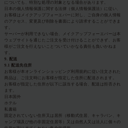
についても、特別な処理の対象となる場合があります。
日本の個人情報保護に関する法律（個人情報保護法）に従い、
お客様はメイクアップフォーエバーに対し、ご自身の個人情報
のアクセス、変更及び削除を書面により請求することができま
す。
サーバーが利用できない場合、メイクアップフォーエバーは本
ウェブサイトを通じたご注文を受け付けることができず、お客
様がご注文を行えないことついていかなる責任も負いかねま
す。
9.
配送
9.1
配送先住所
お客様が本オンラインショッピング利用規約に従い注文された
商品は、ご注文時にお客様が指定した住所に配送されます。
お客様が指定した住所が以下に該当する場合、配送は拒否され
ます。
日本国外
ホテル
私書箱
固定されていない住所又は居所（移動式住居、キャラバン、キ
ャンプ場及び他の非固定住居等）又は自然人又は法人に個々の