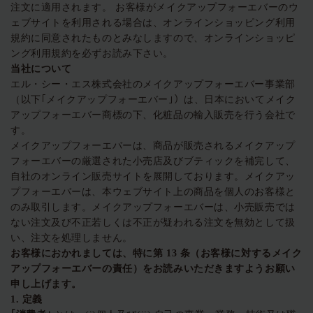
注文に適用されます。 お客様がメイクアップフォーエバーのウ
ェブサイトを利用される場合は、オンラインショッピング利用
ログインまたはサインアップ
規約に同意されたものとみなしますので、オンラインショッピ
ング利用規約を必ずお読み下さい。
当社について
配達先
日本 (¥)
エル・シー・エス株式会社のメイクアップフォーエバー事業部
（以下｢メイクアップフォーエバー｣）は、日本においてメイク
アップフォーエバー商標の下、化粧品の輸入販売を行う会社で
す。
メイクアップフォーエバーは、商品が販売されるメイクアップ
フォーエバーの厳選された小売店及びブティックを補完して、
自社のオンライン販売サイトを展開しております。メイクアッ
プフォーエバーは、本ウェブサイト上の商品を個人のお客様と
のみ取引します。メイクアップフォーエバーは、小売販売では
ない注文及び不正若しくは不正が疑われる注文を無効として扱
い、注文を処理しません。
お客様におかれましては、特に第
13
条（お客様に対するメイク
アップフォーエバーの責任）をお読みいただきますようお願い
申し上げます。
1.
定義