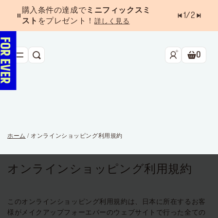
購入条件の達成で
ミニフィックスミ
1
/
2
スト
をプレゼント！
詳しく見る
0
検索
ショッ
新作&ベストセラー
べスコス受賞アイテム
フェイス
ホーム
/ オンラインショッピング利用規約
アイ
リップ
オンラインショッピング利用規約
ツール・アクセサリー
このオンラインショッピング利用規約は、日本に所在するお客
キャンペーン
ラストチャンス
様がメイクアップフォーエバーのウェブサイトで行った全ての
店舗検索