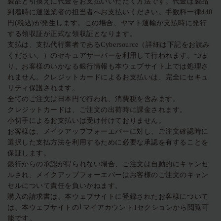
製品と引換えに代金をお支払いいただく方法です。代金は製品
到着時に運送業者の担当者へお支払いください。手数料一律440
円(税込)が発生します。この場合、ヤマト運輸が支払時に発行
する領収証が正式な領収証となります。
支払は、支払代行業者であるCybersource（詳細は下記をお読み
ください。）のセキュアサーバーを利用して行われます。つま
り、お客様のいかなる銀行情報も本ウェブサイト上では処理さ
れません。クレジットカードによるお支払いは、完全にセキュ
リティ保護されます。
全てのご注文は日本円で行われ、消費税を含みます。
クレジットカードは、ご注文の出荷時に課金されます。
小切手によるお支払いは受け付けておりません。
お客様は、メイクアップフォーエバーに対し、ご注文確認時に
選択した支払方法を利用するために必要な承認を有することを
保証します。
銀行からの承認が得られない場合、ご注文は自動的にキャンセ
ルされ、メイクアップフォーエバーはお客様のご注文のキャン
セルについて責任を負いかねます。
購入の請求書は、本ウェブサイトに登録されたお客様について
は、本ウェブサイトの｢マイアカウント｣セクションから閲覧可
能です。