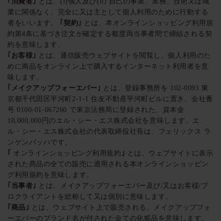
｢消費者｣
とは、(i)個人及び(ii) 自己の事業、業務、技術又は職
業に関係なく、完全に又は主として個人利用のために行動する
者をいいます。
｢契約｣
とは、本オンラインショッピング利用規
約第4条に基づき注文が確定する都度両当事者間で締結される契
約を意味します。
｢お客様｣
とは、通信販売ウェブサイトを閲覧し、個人利用のた
めに商品をオンライン上で購入するインターネット利用者を意
味します。
｢メイクアップフォーエバー｣
とは、登録事務所を 102-0093 東
京都千代田区平河町2-1-1 住友不動産平河町ビルに置き、会社番
号 0100-01-067260 で東京法務局に登録された、資本金
10,000,000円のエル・シー・エス株式会社を意味します。エ
ル・シー・エス株式会社の代表取締役社長は、フェリックス ラ
ンゲンバッハです。
｢
オンラインショッピング利用規約
｣
とは、ウェブサイトに表示
された商品の全ての販売に適用される本オンラインショッピン
グ利用規約を意味します。
｢当事者｣
とは、メイクアップフォーエバー及び/又はお客様/プ
ロクライアントを総称して又は個別に意味します。
｢商品｣
とは、ウェブサイト上で販売される、メイクアップフォ
ーエバーのブランド名が付された全ての化粧品を意味します。