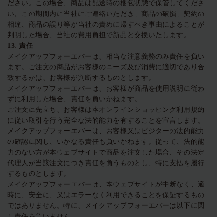
ださい。この場合、商品は配送時の梱包状態で保管してくださ
い。この期間内に当社にご連絡いただき、商品の破損、契約の
相違、商品の誤り等が当社の責めに帰すべき事由によることが
判明した場合、当社の費用負担で新品と交換いたします。
13.
責任
メイクアップフォーエバーは、相当な注意義務のみ責任を負い
ます。ご注文の商品がお客様のニーズ及び消費に適切であり合
致するかは、お客様が判断するものとします。
メイクアップフォーエバーは、お客様が商品を使用説明に従わ
ずに利用した場合、責任を負いかねます。
ご注文に先立ち、お客様は本オンラインショッピング利用規約
に従い取引を行う完全な法的能力を有することを宣言します。
メイクアップフォーエバーは、お客様又はビジターの法的能力
の確認に関し、いかなる責任も負いかねます。従って、法的能
力のない方が本ウェブサイトで商品を注文した場合、その法定
代理人が当該注文につき責任を負うものとし、特に支払を履行
するものとします。
メイクアップフォーエバーは、本ウェブサイトが中断なく、適
時に、安全に、又はエラーなく利用できることを保証するもの
ではありません。特に、メイクアップフォーエバーは以下に関
し責任を負いません。