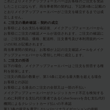
これによりメイクアップフォーエバーはお客様のご注文を受諾
したことにはならず、両当事者間の契約は、下記第4条に記載の
とおりメイクアップフォーエバーがご注文を確立するまでは成
立しません。
4.
ご注文の最終確認
–
契約の成立
お客様によるお支払を確認後、メイクアップフォーエバーから
お客様にご注文の確認メールが送信されます。ご注文の確認に
は、ご注文商品、価格、配送料、注文番号及び本利用規約ペー
ジのURLが記載されます。
両当事者間の契約は、お客様が上記の注文確認メールをメイク
アップフォーエバーから受領した時に成立します。
5.
ご注文の拒否
以下の場合、メイクアップフォーエバーはご注文を拒否する権
利を留保します。
ご注文の商品の数量が、第3.6条に定める最大数を超える場合
お客様との訴訟
お客様による過去のご注文の全部又は一部の不払い
メイクアップフォーエバーがクレジットカード不正を検知する
ために利用する支払代行業者であるCyberSourceを含む支払代行
機関によるクレジットカード払いの不承認
第3.3条の規定を遵守しないパーソナライゼーションの依頼