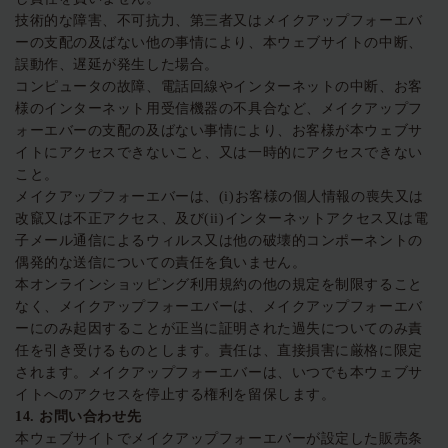
技術的な障害、不可抗力、第三者又はメイクアップフォーエバ
ーの支配の及ばない他の事情により、本ウェブサイトの中断、
誤動作、遅延が発生した場合。
コンピュータの故障、電話回線やインターネットの中断、お客
様のインターネット用受信機器の不具合など、メイクアップフ
ォーエバーの支配の及ばない事情により、お客様が本ウェブサ
イトにアクセスできないこと、又は一時的にアクセスできない
こと。
メイクアップフォーエバーは、(i)お客様の個人情報の喪失又は
改竄又は不正アクセス、及び(ii)インターネットアクセス又は電
子メール通信によるウィルス又は他の破壊的コンポーネントの
偶発的な送信についての責任を負いません。
本オンラインショッピング利用規約の他の規定を制限すること
なく、メイクアップフォーエバーは、メイクアップフォーエバ
ーにのみ起因することが正当に証明された過失についてのみ責
任を引き受けるものとします。責任は、直接損害に厳格に限定
されます。メイクアップフォーエバーは、いつでも本ウェブサ
イトへのアクセスを停止する権利を留保します。
14.
お問い合わせ先
本ウェブサイトでメイクアップフォーエバーが設定した販売条