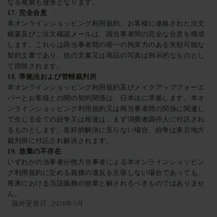
なる複製も侵害となります。
17.
完全合意
本オンラインショッピング利用規約、お客様に連絡された注文
概要及びご注文確認メールは、両当事者間の完全な合意を構成
します。これらは両当事者間の唯一の拘束力のある失効可能な
契約文書であり、他の文書又は商品の写真は例示的なものとし
て排除されます。
18.
準拠法および管轄裁判所
本オンラインショッピング利用規約及びメイクアップフォーエ
バーとお客様との間の契約関係は、日本法に準拠します。本オ
ンラインショッピング利用規約又は両当事者間の関係に関連し
て生じる全ての紛争又は相違は、まず消費者調停人に付託され
るものとします。友好的解決に至らない場合、紛争は東京地方
裁判所に付託され解決されます。
19. 放棄の不存在
いずれかの当事者が他方当事者による本オンラインショッピン
グ利用規約に定める義務の違反を主張しない場合であっても、
将来における当該義務の放棄と解されるべきものではありませ
ん。
最終更新日 :2026年5月