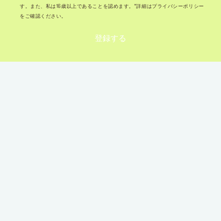
す。また、私は16歳以上であることを認めます。*詳細はプライバシーポリシー
をご確認ください。
登録する
インスピレーションがここに
@MAKEUPFOREVERJAPAN
@MAKEUPFOREVERJAPAN
@MAKEUPFO