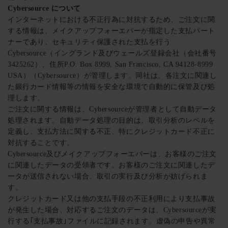
Cybersource
について
インターネットにおける不正行為に対抗するため、ご注文に関
する情報は、メイクアップフォーエバーが指定した支払パート
ナーであり、セキュリティ保護された支払を行う
Cybersource（イングランド及びウェールズ登録会社（会社番号
3425262）、住所P.O. Box 8999, San Francisco, CA 94128-8999
USA）（Cybersource）が管理します。同社は、各注文に関連し
た銀行カード情報等の情報を安全な環境で自動的に保管及び処
理します。
ご注文に関する情報は、Cybersourceが管理者として自動データ
処理されます。自動データ処理の目的は、取引分析のレベルを
定義し、支払方法に関する不正、特にクレジットカード不正に
対抗することです。
Cybersource及びメイクアップフォーエバーは、お客様のご注文
に関連したデータの受領者です。お客様のご注文に関連したデ
ータが送信されない場合、取引の実行及び分析が妨げられま
す。
クレジットカード又は他の支払手段の不正利用により支払事故
が発生した場合、対応するご注文のデータは、Cybersourceが実
行する｢支払事故｣ファイルに記録されます。虚偽の申告や異常