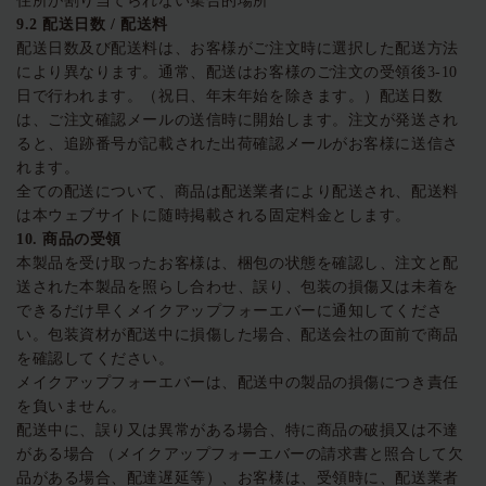
住所が割り当てられない集合的場所
9.2 配送日数 / 配送料
配送日数及び配送料は、お客様がご注文時に選択した配送方法
により異なります。通常、配送はお客様のご注文の受領後3-10
日で行われます。（祝日、年末年始を除きます。）配送日数
は、ご注文確認メールの送信時に開始します。注文が発送され
ると、追跡番号が記載された出荷確認メールがお客様に送信さ
れます。
全ての配送について、商品は配送業者により配送され、配送料
は本ウェブサイトに随時掲載される固定料金とします。
10.
商品の受領
本製品を受け取ったお客様は、梱包の状態を確認し、注文と配
送された本製品を照らし合わせ、誤り、包装の損傷又は未着を
できるだけ早くメイクアップフォーエバーに通知してくださ
い。包装資材が配送中に損傷した場合、配送会社の面前で商品
を確認してください。
メイクアップフォーエバーは、配送中の製品の損傷につき責任
を負いません。
配送中に、誤り又は異常がある場合、特に商品の破損又は不達
がある場合 （メイクアップフォーエバーの請求書と照合して欠
品がある場合、配達遅延等）、お客様は、受領時に、配送業者