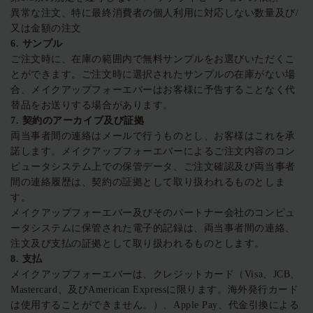
異常な注文、特に最終消費者の個人利用に対応しない数量及び/
又は金額の注文
6.
サンプル
ご注文時に、在庫の範囲内で無料サンプルをお選びいただくこ
とができます。ご注文時に選択されたサンプルの在庫がない場
合、メイクアップフォーエバーはお客様に予告することなく代
替品をお送りする場合があります。
7.
契約のアーカイブ及び証拠
両当事者間の連絡はメールで行うものとし、お客様はこれを承
諾します。メイクアップフォーエバーによるご注文内容のコン
ピュータシステム上での保管データ、ご注文確認及び両当事者
間の連絡履歴は、契約の証拠として取り扱われるものとしま
す。
メイクアップフォーエバー及びそのパートナー会社のコンピュ
ータシステムに保管された電子的記録は、両当事者間の連絡、
注文及び支払の証拠として取り扱われるものとします。
8.
支払
メイクアップフォーエバーは、クレジットカード（Visa、JCB、
Mastercard、及びAmerican Expressに限ります。海外発行カード
は使用することができません。）、Apple Pay、代金引換による