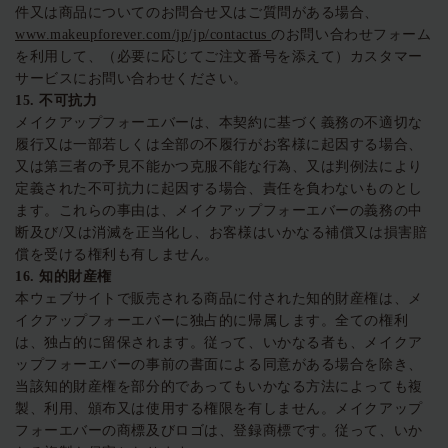
件又は商品についてのお問合せ又はご質問がある場合、
www.makeupforever.com/jp/jp/contactus
のお問い合わせフォーム
を利用して、（必要に応じてご注文番号を添えて）カスタマー
サービスにお問い合わせください。
15.
不可抗力
メイクアップフォーエバーは、本契約に基づく義務の不適切な
履行又は一部若しくは全部の不履行がお客様に起因する場合、
又は第三者の予見不能かつ克服不能な行為、又は判例法により
定義された不可抗力に起因する場合、責任を負わないものとし
ます。これらの事由は、メイクアップフォーエバーの義務の中
断及び/又は消滅を正当化し、お客様はいかなる補償又は損害賠
償を受ける権利も有しません。
16.
知的財産権
本ウェブサイトで販売される商品に付された知的財産権は、メ
イクアップフォーエバーに独占的に帰属します。全ての権利
は、独占的に留保されます。従って、いかなる者も、メイクア
ップフォーエバーの事前の書面による同意がある場合を除き、
当該知的財産権を部分的であってもいかなる方法によっても複
製、利用、頒布又は使用する権限を有しません。メイクアップ
フォーエバーの商標及びロゴは、登録商標です。従って、いか