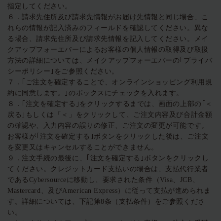
指定してください。
６．請求先住所及び請求先情報がお届け先情報と同じ場合、こ
れらの情報が記入済みのフィールドを確認してください。異な
る場合、請求先住所及び請求先情報を記入してください。メイ
クアップフォーエバーによるお客様の個人情報の取得及び取扱
方法の詳細については、メイクアップフォーエバーの｢プライバ
シーポリシー｣をご参照ください。
７．｢ご注文を確定することで、オンラインショッピング利用規
約に同意します。｣のボックスにチェックを入れます。
８．｢注文を確定する｣をクリックするまでは、画面の上部の｢＜
戻る｣もしくは「＜」をクリックして、ご注文内容及び合計金額
の確認や、入力内容の誤りの修正、ご注文の変更が可能です。
お客様が｢注文を確定する｣ボタンをクリックした後は、ご注文
を変更又はキャンセルすることができません。
９．注文手続の最後に、｢注文を確定する｣ボタンをクリックし
てください。クレジットカード支払いの場合は、支払代行業者
であるCybersourceに移動し、要求された条件（Visa、JCB、
Mastercard、及びAmerican Express）に従って支払が進められま
す。詳細については、下記第8条（支払条件）をご参照くださ
い。