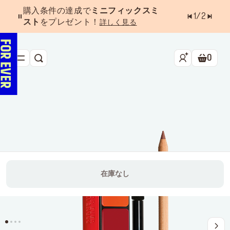
購入条件の達成で
ミニフィックスミ
1
/
2
スト
をプレゼント！
詳しく見る
0
検索
ショッ
新作&ベストセラー
べスコス受賞アイテム
フェイス
アイ
リップ
在庫なし
ツール・アクセサリー
キャンペーン
ラストチャンス
店舗検索