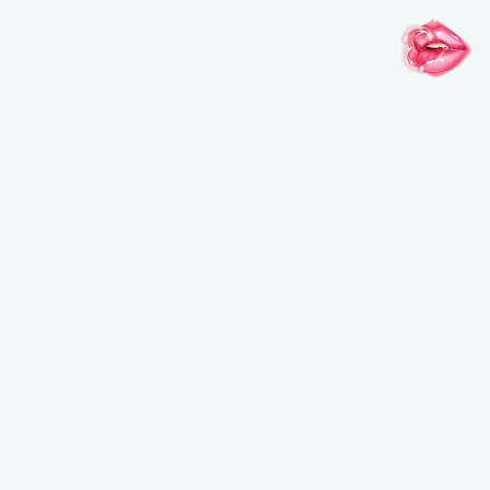
メイクアップフォーエバーのお知らせを受け取ることを希望し、メイクアップフ
ォーエバーが個人情報を元にご案内内容をパーソナライズすることを許可しま
す。また、私は16歳以上であることを認めます。*詳細はプライバシーポリシー
をご確認ください。
登録する
インスピレーションがここに
@MAKEUPFOREVERJAPAN
@MAKEUPFOREVERJAPAN
@MAKEUPFO