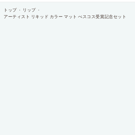
58
161
件
件
トップ
リップ
の
の
アーティスト リキッド カラー マット べスコス受賞記念セット
レ
レ
ビ
ビ
ュ
ュ
ー
ー