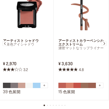
アーティスト シャドウ
アーティストカラーペンシル
高発色アイシャドウ
エクストリーム
濃密マットなリップライナー
PRICE ¥ 2,970
PRICE ¥ 3,630
¥ 2,970
¥ 3,630
3.2
4.8
星
星
3.2
4.8
／
／
5
5
39 色展開
15 色展開
個
個
で
で
す。
す。