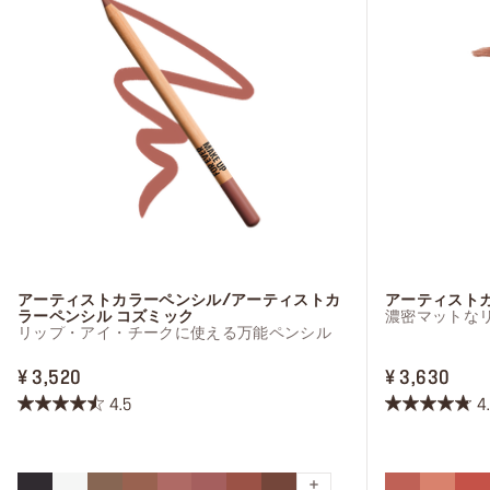
アーティストカラーペンシル/アーティストカ
アーティスト
ラーペンシル コズミック
濃密マットな
リップ・アイ・チークに使える万能ペンシル
PRICE ¥ 3,520
PRIC
¥ 3,520
¥ 3,630
4.5
4
星
星
4.5
4.8
／
／
5
5