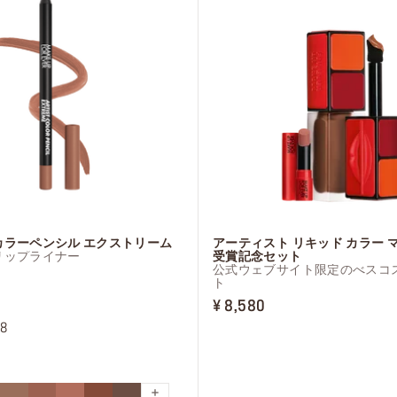
カラーペンシル エクストリーム
アーティスト リキッド カラー 
リップライナー
受賞記念セット
公式ウェブサイト限定のべスコ
ト
E ¥ 3,630
ORIGINAL PRICE ¥ 8
PRICE REDUCED FRO
TO
¥ 8,580
.8