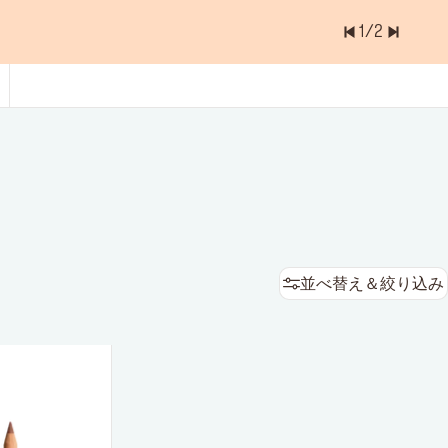
1
/
2
ョッピングバッグに入っているアイテムは
0.0
並べ替え＆絞り込み