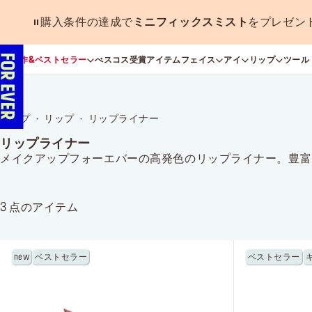
購入条件の達成で
ミニフィックスミスト
をプレゼン
新作&ベストセラー
べスコス受賞アイテム
フェイス
アイ
リップ
ツール
トップ
リップ
リップライナー
リップライナー
メイクアップフォーエバーの高発色のリップライナー。豊富
3
点のアイテム
new
ベストセラー
ベストセラー