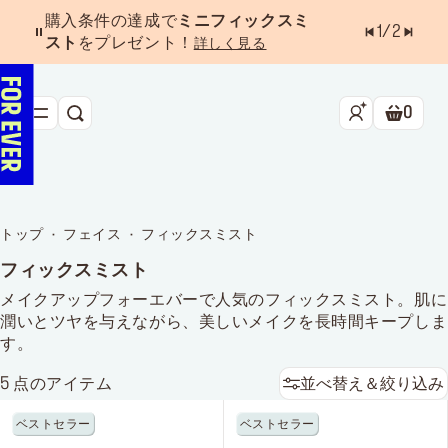
購入条件の達成で
ミニフィックスミ
1
/
2
スト
をプレゼント！
詳しく見る
0
検索
ショッ
新作&ベストセラー
べスコス受賞アイテム
トップ
フェイス
フィックスミスト
フェイス
フィックスミスト
アイ
メイクアップフォーエバーで人気のフィックスミスト。肌に
潤いとツヤを与えながら、美しいメイクを長時間キープしま
リップ
す。
ツール・アクセサリー
5
点のアイテム
並べ替え＆絞り込み
ベストセラー
ベストセラー
キャンペーン
ラストチャンス
店舗検索