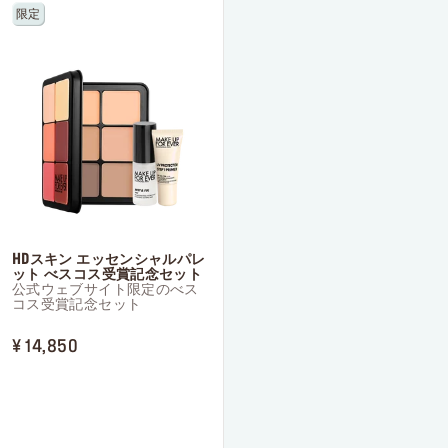
個
個
限定
で
で
す。
す。
25
17
件
件
の
の
レ
レ
ビ
ビ
ュ
ュ
ー
ー
HDスキン エッセンシャルパレ
ット べスコス受賞記念セット
公式ウェブサイト限定のべス
コス受賞記念セット
ORIGINAL PRICE ¥ 14,850
PRICE REDUCED FROM
TO
¥ 14,850