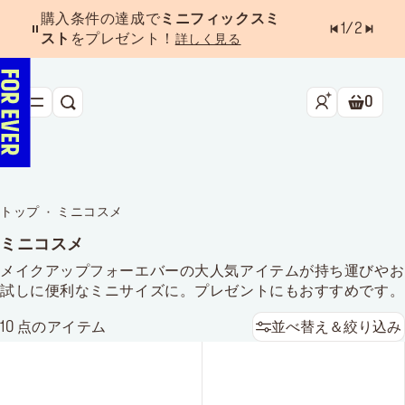
購入条件の達成で
ミニフィックスミ
1
/
2
スト
をプレゼント！
詳しく見る
0
検索
ショッ
新作&ベストセラー
べスコス受賞アイテム
トップ
ミニコスメ
フェイス
ミニコスメ
アイ
メイクアップフォーエバーの大人気アイテムが持ち運びやお
試しに便利なミニサイズに。プレゼントにもおすすめです。
リップ
10
点のアイテム
並べ替え＆絞り込み
ツール・アクセサリー
キャンペーン
ラストチャンス
店舗検索