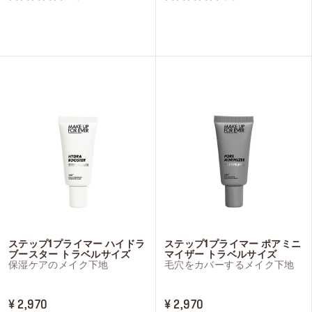
星
星
4.6
5.0
／
／
5
5
個
個
で
で
す。
す。
17
2
件
件
の
の
レ
レ
ビ
ビ
ュ
ュ
ー
ー
ステップ1プライマー ハイドラ
ステップ1プライマー ポアミニ
ブースター トラベルサイズ
マイザー トラベルサイズ
保湿ケアのメイク下地
毛穴をカバーするメイク下地
PRICE ¥ 2,970
PRICE ¥ 2,970
¥ 2,970
¥ 2,970