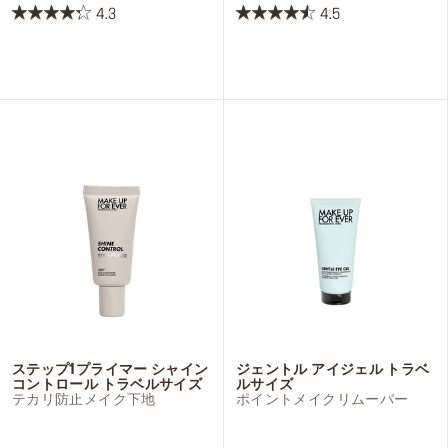
4.3
4.5
星
星
4.3
4.5
／
／
5
5
個
個
で
で
す。
す。
8
26
件
件
の
の
レ
レ
ビ
ビ
ュ
ュ
ー
ー
ステップ1プライマー シャイン
ジェントル アイジェル トラベ
コントロール トラベルサイズ
ルサイズ
テカリ防止メイク下地
ポイントメイクリムーバー