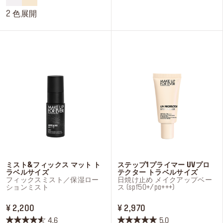
5
5
個
個
2 色展開
で
で
す。
す。
27
25
件
件
の
の
レ
レ
ビ
ビ
ュ
ュ
ー
ー
ミスト&フィックス マット ト
ステップ1プライマー UVプロ
ラベルサイズ
テクター トラベルサイズ
フィックスミスト／保湿ロー
日焼け止め メイクアップベー
ションミスト
ス (spf50+/pa+++)
PRICE ¥ 2,200
PRICE ¥ 2,970
¥ 2,200
¥ 2,970
4.6
5.0