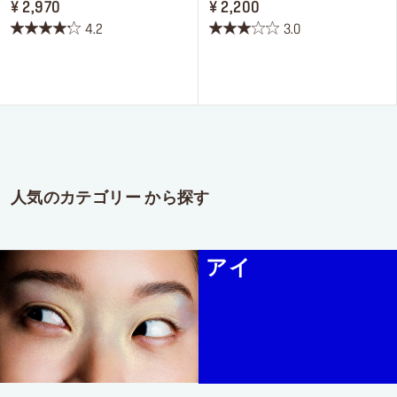
PRICE ¥ 2,970
PRICE ¥ 2,200
¥ 2,970
¥ 2,200
4.2
3.0
星
星
4.2
3.0
／
／
5
5
個
個
で
で
す。
す。
16
6
件
件
人気のカテゴリー から探す
の
の
レ
レ
ビ
ビ
アイ
ュ
ュ
ー
ー