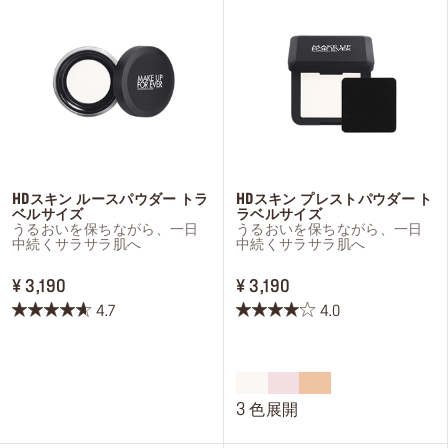
ログインまたはサインアップ
配達先
日本 (¥)
HDスキン ルースパウダー トラ
HDスキン プレストパウダー ト
ベルサイズ
ラベルサイズ
うるおいを保ちながら、一日
うるおいを保ちながら、一日
中続くサラサラ肌へ
中続くサラサラ肌へ
PRICE ¥ 3,190
PRICE ¥ 3,190
¥ 3,190
¥ 3,190
4.7
4.0
星
星
4.7
4.0
／
／
5
5
個
個
3 色展開
で
で