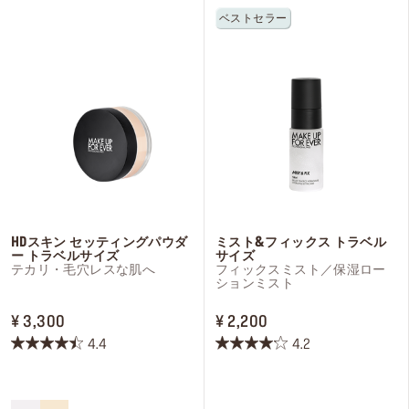
す。
す。
ベストセラー
3
34
件
件
の
の
レ
レ
ビ
ビ
ュ
ュ
ー
ー
HDスキン セッティングパウダ
ミスト&フィックス トラベル
ー トラベルサイズ
サイズ
テカリ・毛穴レスな肌へ
フィックスミスト／保湿ロー
ションミスト
PRICE ¥ 3,300
PRICE ¥ 2,200
¥ 3,300
¥ 2,200
4.4
4.2
星
星
4.4
4.2
／
／