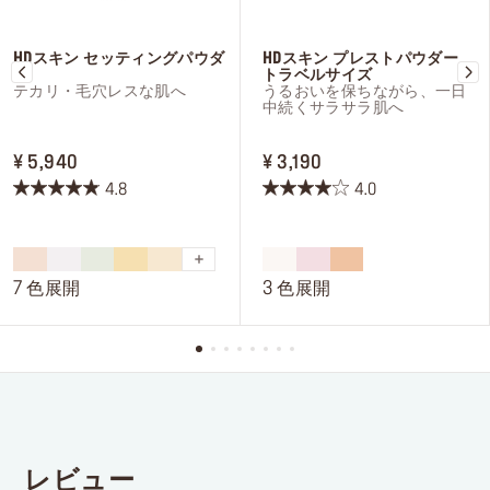
HDスキン セッティングパウダ
HDスキン プレストパウダー
ー
トラベルサイズ
テカリ・毛穴レスな肌へ
うるおいを保ちながら、一日
中続くサラサラ肌へ
PRICE ¥ 5,940
PRICE ¥ 3,190
¥ 5,940
¥ 3,190
4.8
4.0
星
星
4.8
4.0
／
／
5
5
7 色展開
3 色展開
個
個
で
で
す。
す。
231
34
件
件
の
の
レ
レ
ビ
ビ
ュ
ュ