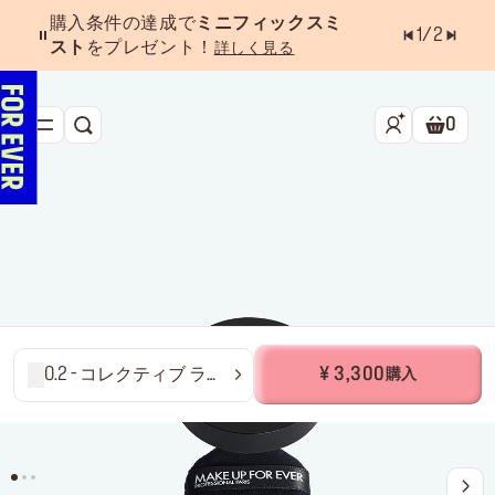
購入条件の達成で
ミニフィックスミ
1
/
2
スト
をプレゼント！
詳しく見る
0
検索
ショッ
新作&ベストセラー
べスコス受賞アイテム
フェイス
アイ
リップ
0.2 - コレクティブ ラベ
¥ 3,300
購入
ンダー
ツール・アクセサリー
キャンペーン
ラストチャンス
店舗検索