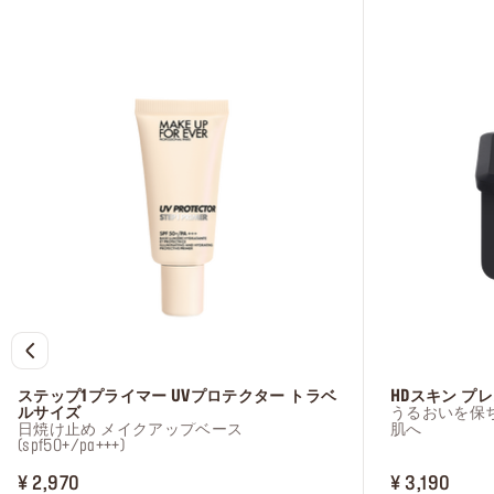
ステップ1プライマー UVプロテクター トラベ
HDスキン プ
ルサイズ
うるおいを保
日焼け止め メイクアップベース
肌へ
(spf50+/pa+++)
PRICE ¥ 2,970
PRICE
¥ 2,970
¥ 3,190