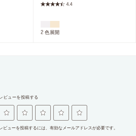
4.4
星
4.4
／
5
2 色展開
個
で
す。
27
件
の
レ
ビ
ュ
ー