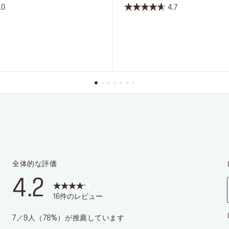
.0
4.7
星
4.7
／
5
個
で
す。
3
件
の
レ
ビ
ュ
ー