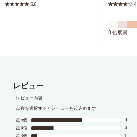
5.0
4
星
星
5.0
4.0
／
／
5
5
3 色展開
個
個
で
で
す。
す。
2
34
件
件
の
の
レ
レ
ビ
ビ
ュ
ュ
ー
ー