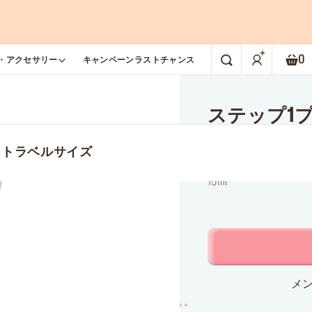
0
・アクセサリー
キャンペーン
ラストチャンス
検索
シ
ステップ1
トラベルサ
 トラベルサイズ
テカリ防止メイク下地
15ml
メン