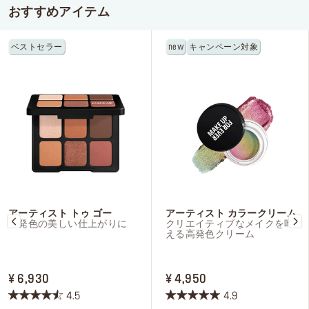
おすすめアイテム
ベストセラー
new
キャンペーン対象
アーティスト トゥ ゴー
アーティスト カラークリーム
高発色の美しい仕上がりに
クリエイティブなメイクを叶
える高発色クリーム
PRICE ¥ 6,930
PRICE ¥ 4,950
¥ 6,930
¥ 4,950
4.5
4.9
星
星