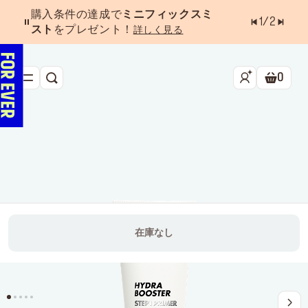
購入条件の達成で
ミニフィックスミ
1
/
2
スト
をプレゼント！
詳しく見る
0
検索
ショッ
新作&ベストセラー
べスコス受賞アイテム
フェイス
アイ
リップ
在庫なし
ツール・アクセサリー
キャンペーン
ラストチャンス
店舗検索