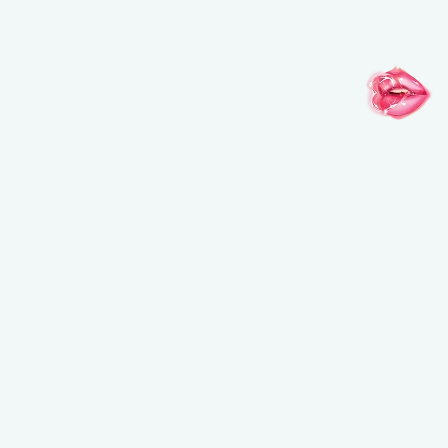
メイクアップフォーエバーのお知らせを受け取ることを希望し、メイクアップフ
ォーエバーが個人情報を元にご案内内容をパーソナライズすることを許可しま
す。また、私は16歳以上であることを認めます。*詳細はプライバシーポリシー
をご確認ください。
登録する
インスピレーションがここに
@MAKEUPFOREVERJAPAN
@MAKEUPFOREVERJAPAN
@MAKEUPFO