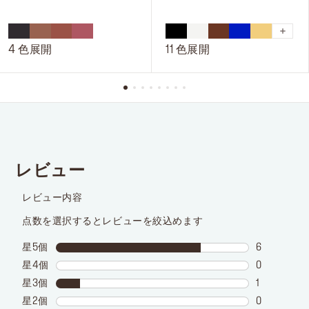
4.5
4.9
／
／
5
5
4 色展開
11 色展開
個
個
で
で
す。
す。
32
73
件
件
の
の
レ
レ
ビ
ビ
ュ
ュ
ー
ー