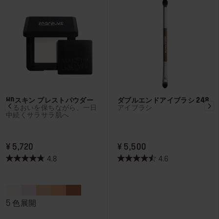
HDスキン プレストパウダー
ダブルエンドアイブラシ 248
うるおいを保ちながら、一日
アイブラシ
中続くサラサラ肌へ
PRICE ¥ 5,720
PRICE ¥ 5,500
¥ 5,720
¥ 5,500
4.8
4.6
星
星
4.8
4.6
／
／
5
5
5 色展開
個
個
で
で