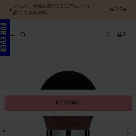
購入条件の達成で
ミニフィックスミ
1
/
2
スト
をプレゼント！
詳しく見る
0
検索
ショッ
新作&ベストセラー
べスコス受賞アイテム
フェイス
アイ
リップ
¥ 7,700
購入
ツール・アクセサリー
キャンペーン
ラストチャンス
店舗検索